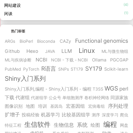
(4)
网站建设
(1)
闲谈
热门标签
Functional genomics
ARGs
BioPerl
Bioconda
CAZy
Linux
LLM
Hexo
Github
JAVA
ML与微生物组
NCBI
ML与疾病诊断
NCBI - 下载 - NCBI
Ollama
PGCGAP
R语言
SY179
PubMed
PyTorch
SNPs
ST179
Scikit-learn
Shiny入门系列
WGS
perl
Shiny入门系列,编程 - Shiny入门系列 - 编程
T3SS
下载
代谢组
代谢组学
公众号
单细胞测序
卷积神经网络
同源家族
序列处理
宏基因组
图像识别
地图
培训
基因岛
宏病毒组
扩增子
机器学习
比较基因组学
投稿经验
测序
深度学习
爬虫
编程
生信软件
生物信息
系统
绘图
特征工程
网盘