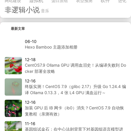
虚拟机
软件
网站建设
蛋白质组
表型预测
进化
非逻辑小说
音乐
最新文章
06-10
Hexo Bamboo 主题添加相册
12-18
CentOS7.9 Ollama GPU 调用血泪史！从编译失败到 Do
cker 部署全攻略
12-16
终版实测！CentOS 7.9（glibc 2.17）升级 Go 1.24.4 编
译 Ollama 0.13.3，4 张 L4 GPU 满血运行～
12-16
加装 GPU 后 IB 网卡（ib0）消失？CentOS 7.9 自动恢
复教程（亲测有效）
11-16
基因组试金石：在中心法则背景下对基因组语言模型进