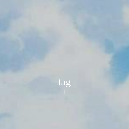
tag
代码易敲，科研难
|