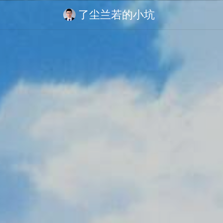
了尘兰若的小坑