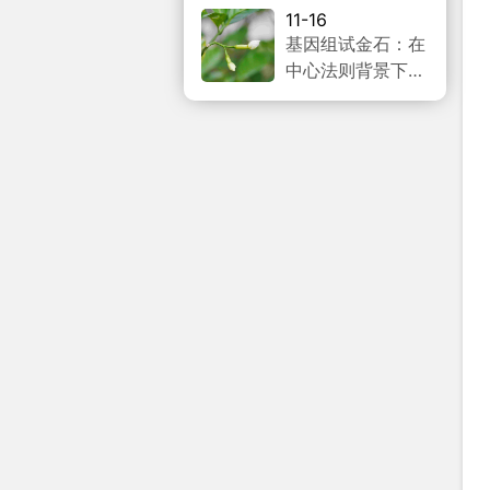
失？CentOS 7.9
11-16
自动恢复教程（亲
基因组试金石：在
测有效）
中心法则背景下对
基因组语言模型进
行基准测试