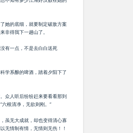
想想不知有多少江湖好汉败在她的
楚了她的底细，就要制定破敌方案
看来非得我下一趟山了。
事没有一点，不是去白白送死
命科学系酿的啤酒，踏着夕阳下了
首。众人听后纷纷赶来要看看那到
“六根清净，无欲则刚。”
），虽无大成就，却也变得清心寡
作以无情制有情，无情则无伤！！