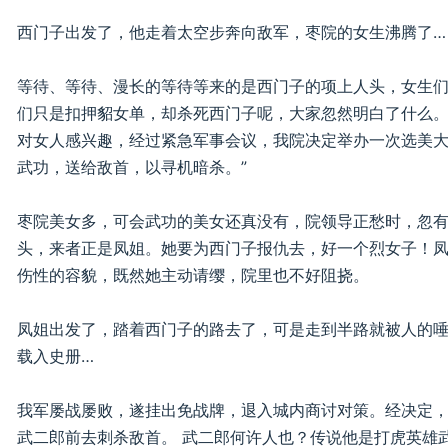
西门子出发了，他走着太空步奔向敌军，枣院的女生沸腾了…
等待、等待、漫长的等待等来的是西门子的项上人头，女生
们只是扣押貂女单，却杀死西门子呢，大家忽然明白了什么。
对女人感兴趣，经过紧急军事会议，我院决定举办一次选美
武功，送给敌首，以寻机暗杀。”
枣院美女多，可会武功的美女还真没有，院领导正愁时，忽
头，来者正是凤姐。她要为西门子报仇去，好一个烈女子！
伤性的容貌，既然她主动请缨，院里也不好阻挠。
凤姐出发了，踏着西门子的路去了，可是走到半路就被人的
载入史册…
我军屡战屡败，遂挂出免战牌，退入城内商讨对策。经决定
武二郎前去刺杀敌首。 武二郎何许人也？传说他是打虎英雄