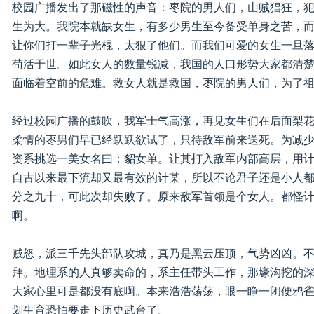
校园广播发出了那磁性的声音：枣院的男人们，山贼猖狂，
生为大。我院本就缺女生，有多少男生至今备受单身之苦，
让你们打一辈子光棍，太狠了他们。而我们可爱的女生一旦
苟活于世。如此女人的数量锐减，我国的人口形势大家都清
面临着空前的危难。救女人就是救国，枣院的男人们，为了
经过校园广播的鼓吹，我军士气高涨，再见女生们在后面梨
柔情的枣男们早已经跃跃欲试了，只待敌军前来送死。为减
资系挑选一美女名曰：貂女单。让其打入敌军内部高层，用
自古以来最下流却又最有效的计某，所以不论君子还是小人
分之九十，可此次却失败了。原来敌军首领是个女人。都怪
啊。
贼怒，派三千先头部队攻城，真乃是黑云压顶，气势凶凶。
拜。地理系的人真够卖命的，系主任带头工作，那壕沟挖的
大家心里可是都没有底啊。本来浩浩荡荡，眼一睁一闭便鸦
划生育恐怕要走下历史武台了。