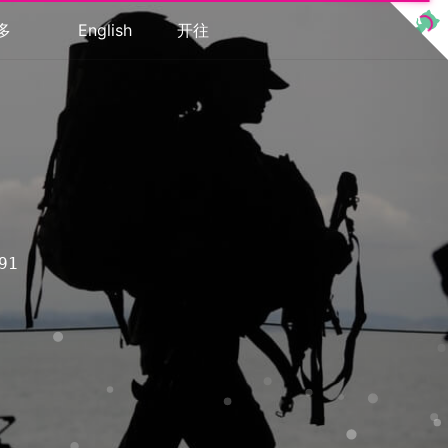
多
English
开往
图库
查表
情连接
91