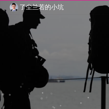
了尘兰若的小坑