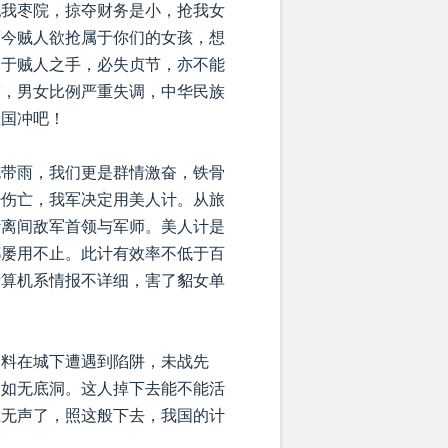
犯我枣院，掠夺财务是小，抢我女
而今贼人欲抢属于你们的女孩，想
落于贼人之手，必失贞节，亦不能
楚，男女比例严重失调，中华民族
祖国冲吧！
花带雨，我们更是群情激奋，铁骨
少伤亡，我军决定用美人计。从旅
计离间敌军首领与军师。美人计是
都屡用不止。此计有效率不低于百
计算机系情报不详细，害了貂女单
不料在城下遭遇到陷阱，未战先
深如无底洞。这人掉下去能不能活
雀无声了，照这般下去，我国的计