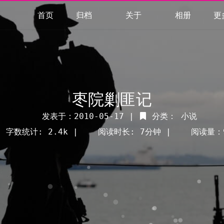
首页
归档
关于
相册
更
Archives
About
Categories
我
速
枣院剿匪记
Tags
魔盒
友
发表于：2010-05-17 |
分类：
小说
字数统计: 2.4k |
阅读时长: 7分钟 |
阅读量：