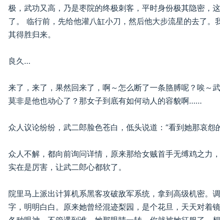
极，武功又高，乃是枣院的终极刺客，平时身份极其隐密，
了。 临行前，先给他灌八缸小刀，然后他大步流星的去了。
其得胜归来。
良久…
来了，来了，果然回来了，啊～怎么断了一条胳膊呢？唉～
莫非是他也动心了？那女子到底有如何动人的容貌啊……
众人议论纷纷，武二郎脸色苍白，低头说道：“看到她那哀怨
众人不解，都向前询问详情，原来那给女贼首手无缚鸡之力
实在是厉害，让武二郎心都软了。
院里马上派出计算机系黑客攻破敌军系统，拿到高级机密。
字，明明白白。原来她曾经混迹梨园，是个花旦，天天对着