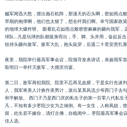
贼军闻迅大怒，摆出抛石机阵，那漫天的石头啊，密如雨点
早期的炮弹啊，他们也太狠了，想全歼我们啊。幸亏国家政
的地球大爆炸呀。 眼看乱石如雨点般密密麻麻的砸向我军，
球队…凡是玩球的队都挺身而出，手、脚、头并用，奋起反击
纷掉头砸向敌军。敌军大乱，抱头鼠穿，后退二十里安营扎
夜里，我院举行最高军事会议，院领导发表讲话，表扬我军
取明日一举歼灭敌军，大摆庆功宴。
第二日，敌军再犯我院。院里不忍再见血腥，于是实行先谈
人，我军将美人计换作美男计，派出某系风流少爷西门子去
和平解放。 西门子乃是西门庆的私生子的第一百零八代私生
凡，不知有多少枣院少女为之倾倒。有一女生，人称凤姐，
留，此生若不嫁你，清灯古佛，自梳闺中… 枣院最高军事会
佳人选。