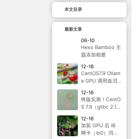
本文目录
最新文章
06-10
Hexo Bamboo 主
题添加相册
12-18
CentOS7.9 Ollam
a GPU 调用血泪
史！从编译失败到
12-16
Docker 部署全攻
终版实测！CentO
略
S 7.9（glibc 2.1
7）升级 Go 1.24.
12-16
4 编译 Ollama 0.1
加装 GPU 后 IB
3.3，4 张 L4 GP
网卡（ib0）消
U 满血运行～