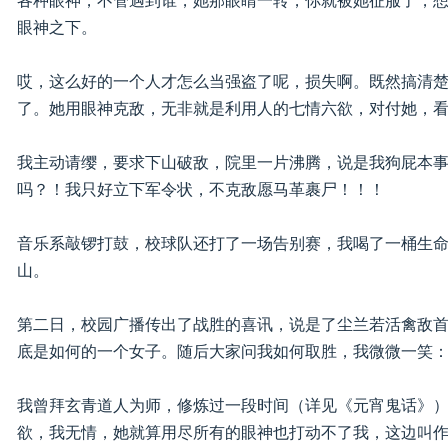
各种眼神，不管遇到谁，她那眼睛一转，你就被她征服了，
眼神之下。
哎，这么好的一个人才怎么当强盗了呢，损失啊。既然搞清
了。她用眼神克敌，无非就是利用人的七情六欲，对付她，
我主动请缨，要求下山破敌，院里一片沸腾，说是我狗屁本
吗？！我只好立下军令状，不克敌愿马革裹尸！！！
音乐系敲锣打鼓，校球队还打了一场告别赛，我喝了一桶生
山。
第二日，校园广播传出了战胜的喜讯，说是了尘兰若活禽敌
底是如何的一个女子。随后大家问我如何取胜，我微微一笑：
我曾拜玄青道人为师，修炼过一段时间（详见《元宵鬼话》
欲，我无情，她就算用尽所有的眼神也打动不了我，这边叫