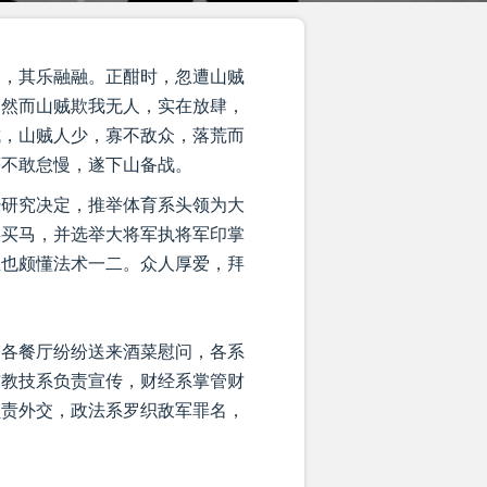
唱，其乐融融。正酣时，忽遭山贼
。然而山贼欺我无人，实在放肆，
抗，山贼人少，寡不敌众，落荒而
等不敢怠慢，遂下山备战。
经研究决定，推举体育系头领为大
兵买马，并选举大将军执将军印掌
但也颇懂法术一二。众人厚爱，拜
。各餐厅纷纷送来酒菜慰问，各系
与教技系负责宣传，财经系掌管财
负责外交，政法系罗织敌军罪名，