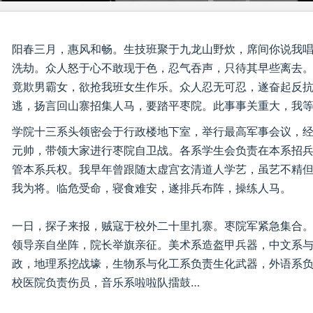
阳春三月，惠风和畅。生技班聚于九龙山野炊，席间你说我
洗劫。众人怒于心不敢现于色，忍气吞声，只待其早些离去
竟欺男霸女，欲抢我班女生作乐。众人忍无可忍，遂奋起反
逃，扬言回山寨招集人马，要踏平枣院。此事事关重大，我
学院十三系头领密会于行政楼地下室，举行最高军事会议，
元帅，带领大家进行枣院自卫战。各系学生会负责在本系招
管本系兵权。我早年曾跟随太虚宫玄清道人学艺，虽艺不精
我为将。临危受命，寝食难安，遂排兵布阵，操练人马。
一日，探子来报，贼寇于校外二十里扎寨。枣院军紧急集合
领导亲自坐阵，院长举旗亲征。美术系造盔甲兵器，中文系
政，地理系挖战壕，生物系与化工系负责生化武器，外语系
校医院负责伤员，音乐系啦啦队擂鼓…